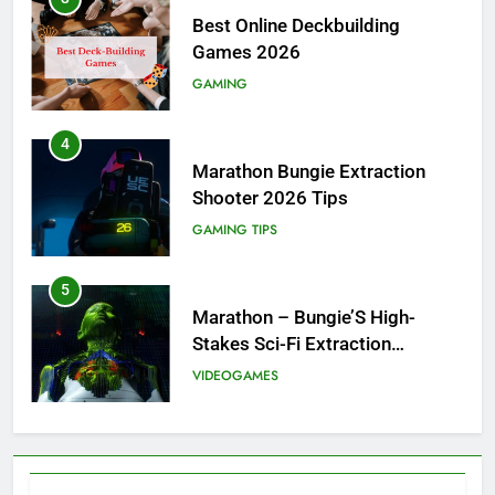
Best Online Deckbuilding
Games 2026
GAMING
4
Marathon Bungie Extraction
Shooter 2026 Tips
GAMING TIPS
5
Marathon – Bungie’S High-
Stakes Sci-Fi Extraction
Shooter.
VIDEOGAMES
6
What is the impact of online
gambling on society