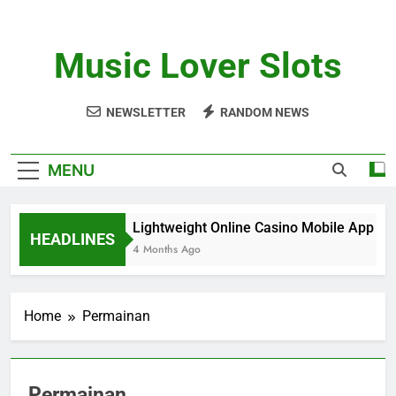
Skip
to
content
Music Lover Slots
NEWSLETTER
RANDOM NEWS
MENU
Lightweight Online Casino Mobile App
HEADLINES
4 Months Ago
Home
Permainan
Permainan